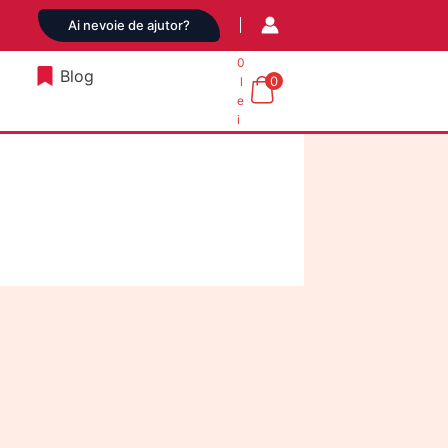
Ai nevoie de ajutor?
0
Blog
0
l
e
i