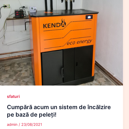
sfaturi
Cumpără acum un sistem de încălzire
pe bază de peleți!
admin
/
23/08/2021