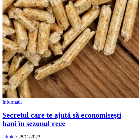
Informatii
Secretul care te ajută să economisești
bani în sezonul rece
admin
/
28/11/2023