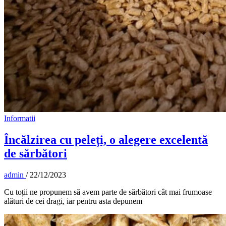
Informatii
Încălzirea cu peleți, o alegere excelentă
de sărbători
admin
/
22/12/2023
Cu toții ne propunem să avem parte de sărbători cât mai frumoase
alături de cei dragi, iar pentru asta depunem