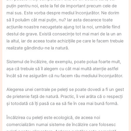
puțin pentru noi, este la fel de important precum cele de
mai sus. Este vorba despre mediul înconjurător. Ne dorim
să îl poluăm cât mai puțin, nu? Iar asta deoarece toate
acțiunile noastre necugetate ajung tot la noi, urmările fiind
destul de grave. Există consecințe tot mai mari de la un an
la altul, iar de aceea toate achizițiile pe care le facem trebuie
realizate gândindu-ne la natură.
Sistemul de încălzire, de exemplu, poate polua foarte mult,
așa că trebuie să îl alegem cu cât mai multă atenție astfel
încât să ne asigurăm că nu facem rău mediului înconjurător.
Alegerea unei centrale pe peleți se poate dovedi a fi un gest
de prietenie față de natură. Practic, îi vei arăta că o respecți
și totodată că îți pasă ca ea să fie în cea mai bună formă.
Încălzirea cu peleți este ecologică, de aceea noi
comercializăm numai sisteme de încălzire care folosesc