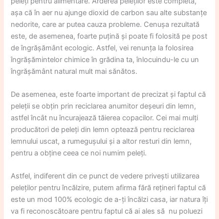
peleți pentru alimentare. Arderea peleților este completă,
așa că în aer nu ajunge dioxid de carbon sau alte substanțe
nedorite, care ar putea cauza probleme. Cenușa rezultată
este, de asemenea, foarte puțină și poate fi folosită pe post
de îngrășământ ecologic. Astfel, vei renunța la folosirea
îngrășămintelor chimice în grădina ta, înlocuindu-le cu un
îngrășământ natural mult mai sănătos.
De asemenea, este foarte important de precizat și faptul că
peleții se obțin prin reciclarea anumitor deșeuri din lemn,
astfel încât nu încurajează tăierea copacilor. Cei mai mulți
producători de peleți din lemn optează pentru reciclarea
lemnului uscat, a rumegușului și a altor resturi din lemn,
pentru a obține ceea ce noi numim peleți.
Astfel, indiferent din ce punct de vedere privești utilizarea
peleților pentru încălzire, putem afirma fără rețineri faptul că
este un mod 100% ecologic de a-ți încălzi casa, iar natura îți
va fi reconoscătoare pentru faptul că ai ales să nu poluezi