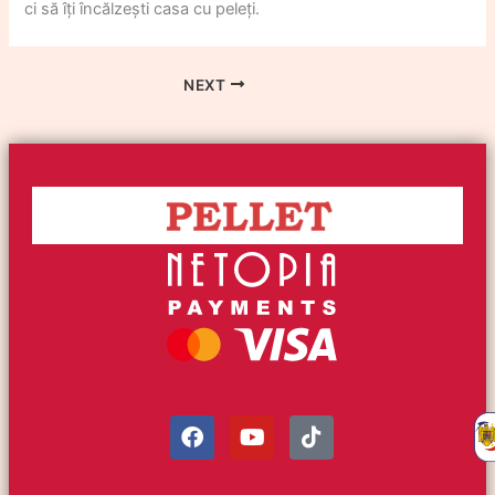
ci să îți încălzești casa cu peleți.
NEXT
F
Y
T
a
o
i
c
u
k
e
t
t