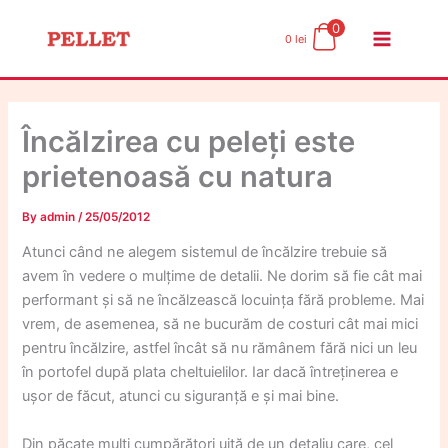
Skip
0
to
0
lei
content
Încălzirea cu peleți este
prietenoasă cu natura
By
admin
/
25/05/2012
Atunci când ne alegem sistemul de încălzire trebuie să
avem în vedere o mulțime de detalii. Ne dorim să fie cât mai
performant și să ne încălzească locuința fără probleme. Mai
vrem, de asemenea, să ne bucurăm de costuri cât mai mici
pentru încălzire, astfel încât să nu rămânem fără nici un leu
în portofel după plata cheltuielilor. Iar dacă întreținerea e
ușor de făcut, atunci cu siguranță e și mai bine.
Din păcate mulți cumpărători uită de un detaliu care, cel