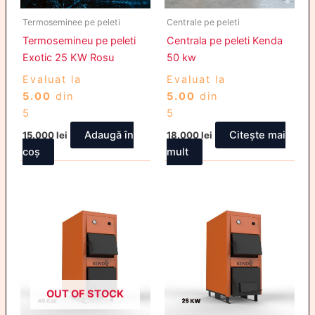
Termoseminee pe peleti
Centrale pe peleti
Termosemineu pe peleti
Centrala pe peleti Kenda
Exotic 25 KW Rosu
50 kw
Evaluat la
Evaluat la
5.00
din
5.00
din
5
5
Adaugă în
Citește mai
15.000
lei
18.000
lei
coș
mult
OUT OF STOCK