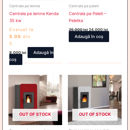
Centrale pe lemne
Centrale pe peleti
Centrala pe lemne Kenda
Centrala pe Peleti –
35 kw
Peletka
Evaluat la
25.000
lei
24.000
lei
5.00
din
Adaugă în coș
5
Adaugă în
8.000
lei
coș
OUT OF STOCK
OUT OF STOCK