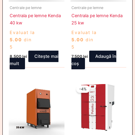
Centrale pe lemne
Centrale pe lemne
Centrala pe lemne Kenda
Centrala pe lemne Kenda
40 kw
25 kw
Evaluat la
Evaluat la
5.00
din
5.00
din
5
5
Citește mai
Adaugă în
8.500
lei
7.500
lei
mult
coș
Prețul
Prețul
inițial
curent
-4%
a
este:
fost:
24.000 lei.
25.000 lei.