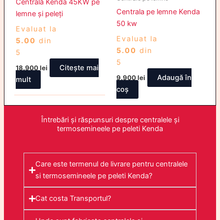
Centrală Kenda 45KW pe
Centrala pe lemne Kenda
lemne și peleți
50 kw
Evaluat la
Evaluat la
5.00
din
5.00
din
5
5
Citește mai
18.900
lei
Adaugă în
9.900
lei
mult
coș
Întrebări și răspunsuri despre centralele și
termosemineele pe peleti Kenda
Care este termenul de livrare pentru centralele
si termosemineele pe peleti Kenda?
Cat costa Transportul?