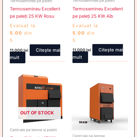
Termoseminee pe peleti
Termoseminee pe peleti
Termosemineu Excellent
Termosemineu Excellent
pe peleți 25 KW Alb
pe peleți 25 KW Rosu
Evaluat la
Evaluat la
5.00
din
5.00
din
5
5
Citește mai
Citește mai
11.000
lei
11.000
lei
mult
mult
OUT OF STOCK
Centrale pe lemne si peleti
Centrale pe lemne