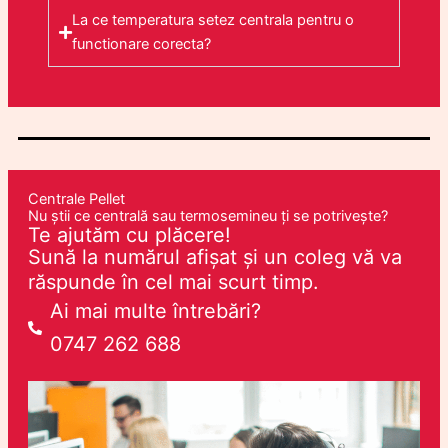
La ce temperatura setez centrala pentru o
functionare corecta?
Centrale Pellet
Nu știi ce centrală sau termosemineu ți se potrivește?
Te ajutăm cu plăcere!
Sună la numărul afișat și un coleg vă va
răspunde în cel mai scurt timp.
Ai mai multe întrebări?
0747 262 688