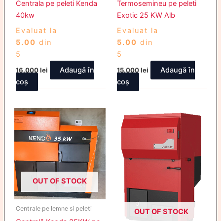
Centrala pe peleti Kenda
Termosemineu pe peleti
40kw
Exotic 25 KW Alb
Evaluat la
Evaluat la
5.00
din
5.00
din
5
5
Adaugă în
Adaugă în
16.000
lei
15.000
lei
coș
coș
OUT OF STOCK
Centrale pe lemne si peleti
OUT OF STOCK