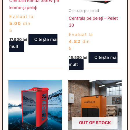
Centrală Kenda 35KW pe
lemne și peleți
Centrale pe peleti
Evaluat la
Centrala pe peleți – Pellet
5.00
din
30
5
Evaluat la
Citește mai
17.900
lei
4.82
din
mult
5
Citește mai
16.500
lei
mult
OUT OF STOCK