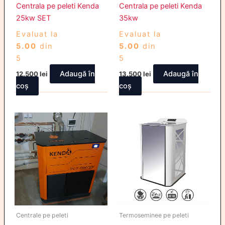
Centrala pe peleti Kenda
Centrala pe peleti Kenda
25kw SET
35kw
Evaluat la
Evaluat la
5.00
din
5.00
din
5
5
Adaugă în
Adaugă în
12.500
lei
13.500
lei
coș
coș
Centrale pe peleti
Termoseminee pe peleti