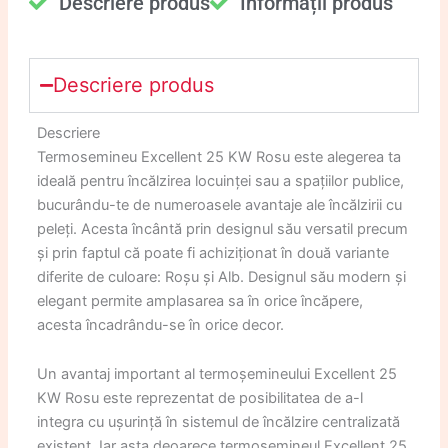
Descriere produs​
Informații produs​
Descriere produs​​​
Descriere
Termosemineu Excellent 25 KW Rosu este alegerea ta
ideală pentru încălzirea locuinței sau a spațiilor publice,
bucurându-te de numeroasele avantaje ale încălzirii cu
peleți. Acesta încântă prin designul său versatil precum
și prin faptul că poate fi achiziționat în două variante
diferite de culoare: Roșu și Alb. Designul său modern și
elegant permite amplasarea sa în orice încăpere,
acesta încadrându-se în orice decor.
Un avantaj important al termoșemineului Excellent 25
KW Rosu este reprezentat de posibilitatea de a-l
integra cu ușurință în sistemul de încălzire centralizată
existent. Iar asta deoarece termoșemineul Excellent 25