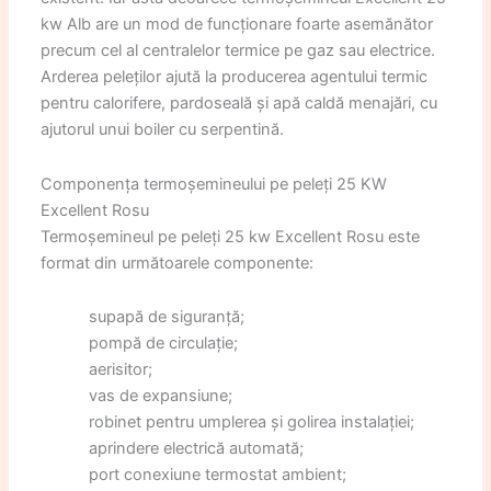
kw Alb are un mod de funcționare foarte asemănător
precum cel al centralelor termice pe gaz sau electrice.
Arderea peleților ajută la producerea agentului termic
pentru calorifere, pardoseală și apă caldă menajări, cu
ajutorul unui boiler cu serpentină.
Componența termoșemineului pe peleți 25 KW
Excellent Rosu
Termoșemineul pe peleți 25 kw Excellent Rosu este
format din următoarele componente:
supapă de siguranță;
pompă de circulație;
aerisitor;
vas de expansiune;
robinet pentru umplerea și golirea instalației;
aprindere electrică automată;
port conexiune termostat ambient;