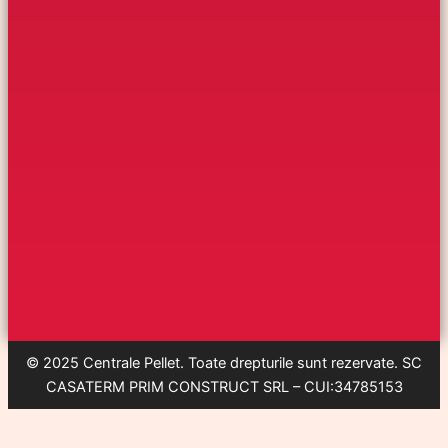
© 2025 Centrale Pellet. Toate drepturile sunt rezervate. SC
CASATERM PRIM CONSTRUCT SRL – CUI:34785153