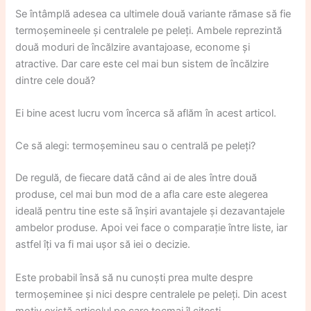
Se întâmplă adesea ca ultimele două variante rămase să fie
termoșemineele și centralele pe peleți. Ambele reprezintă
două moduri de încălzire avantajoase, econome și
atractive. Dar care este cel mai bun sistem de încălzire
dintre cele două?
Ei bine acest lucru vom încerca să aflăm în acest articol.
Ce să alegi: termoșemineu sau o centrală pe peleți?
De regulă, de fiecare dată când ai de ales între două
produse, cel mai bun mod de a afla care este alegerea
ideală pentru tine este să înșiri avantajele și dezavantajele
ambelor produse. Apoi vei face o comparație între liste, iar
astfel îți va fi mai ușor să iei o decizie.
Este probabil însă să nu cunoști prea multe despre
termoșeminee și nici despre centralele pe peleți. Din acest
motiv există articolul pe care tocmai îl citești.