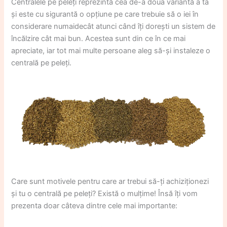
Centralele pe peleți reprezintă cea de-a doua variantă a ta
și este cu sigurantă o opțiune pe care trebuie să o iei în
considerare numaidecât atunci când îți dorești un sistem de
încălzire cât mai bun. Acestea sunt din ce în ce mai
apreciate, iar tot mai multe persoane aleg să-și instaleze o
centrală pe peleți.
Care sunt motivele pentru care ar trebui să-ți achiziționezi
și tu o centrală pe peleți? Există o mulțime! Însă îți vom
prezenta doar câteva dintre cele mai importante: