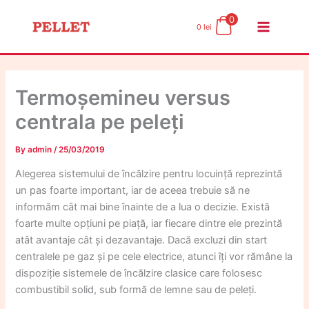
Skip
0
to
0
lei
content
Termoșemineu versus
centrala pe peleți
By
admin
/
25/03/2019
Alegerea sistemului de încălzire pentru locuință reprezintă
un pas foarte important, iar de aceea trebuie să ne
informăm cât mai bine înainte de a lua o decizie. Există
foarte multe opțiuni pe piață, iar fiecare dintre ele prezintă
atât avantaje cât și dezavantaje. Dacă excluzi din start
centralele pe gaz și pe cele electrice, atunci îți vor rămâne la
dispoziție sistemele de încălzire clasice care folosesc
combustibil solid, sub formă de lemne sau de peleți.