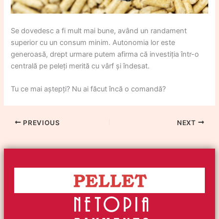
Se dovedesc a fi mult mai bune, având un randament
superior cu un consum minim. Autonomia lor este
generoasă, drept urmare putem afirma că investiția într-o
centrală pe peleți merită cu vârf și îndesat.
Tu ce mai aștepți? Nu ai făcut încă o comandă?
PREVIOUS
NEXT